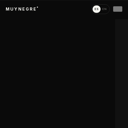
®
MUY
NEGRE
ES
EN